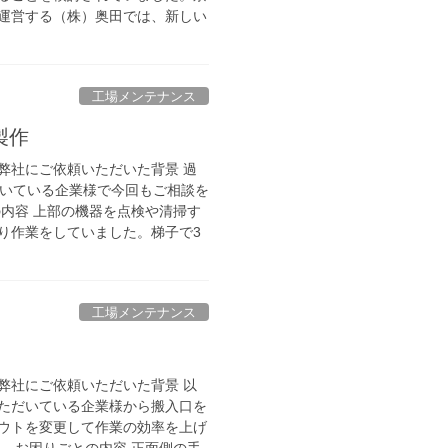
運営する（株）奥田では、新しい
工場メンテナンス
製作
弊社にご依頼いただいた背景 過
だいている企業様で今回もご相談を
の内容 上部の機器を点検や清掃す
り作業をしていました。梯子で3
工場メンテナンス
弊社にご依頼いただいた背景 以
ただいている企業様から搬入口を
ウトを変更して作業の効率を上げ
。 お困りごとの内容 正面側の手