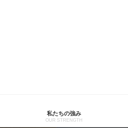
最新事例から探す
生産設備・機器
配管・ダクト工事
内装外装・屋根工事
省エネ・安全環境対策
その他
投稿はありません。
私たちの強み
OUR STRENGTH