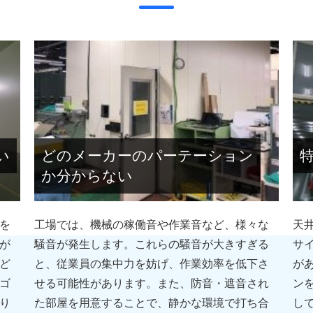
い
どのメーカーのパーテーション
か分からない
を
工場では、機械の稼働音や作業音など、様々な
天
が
騒音が発生します。これらの騒音が大きすぎる
サ
ど
と、従業員の集中力を妨げ、作業効率を低下さ
が
ゴ
せる可能性があります。また、防音・遮音され
ン
り
た部屋を用意することで、静かな環境で打ち合
し