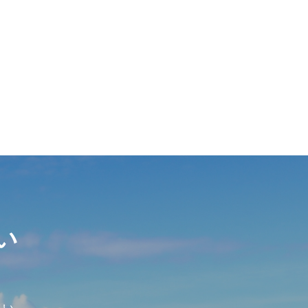
い
さい。