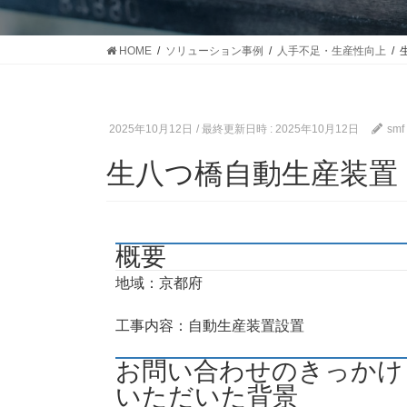
HOME
ソリューション事例
人手不足・生産性向上
2025年10月12日
/ 最終更新日時 :
2025年10月12日
smf
生八つ橋自動生産装置
概要
地域：京都府
工事内容：自動生産装置設置
お問い合わせのきっかけ
いただいた背景