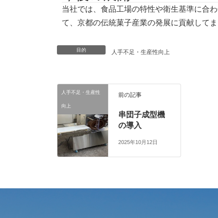
当社では、食品工場の特性や衛生基準に合わ
て、京都の伝統菓子産業の発展に貢献してま
目的
人手不足・生産性向上
人手不足・生産性
前の記事
向上
串団子成型機
の導入
2025年10月12日