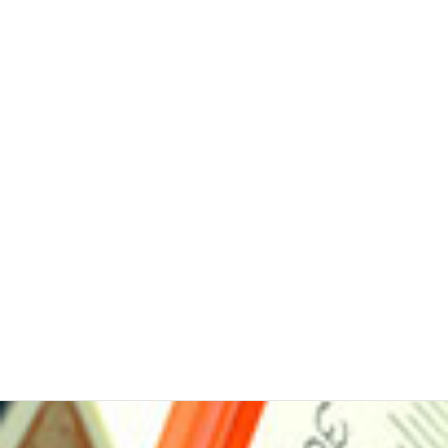
ボロボロの設備
が蘇る！
超密着型補強コ
ーティングを活
用した保全セミ
ナー