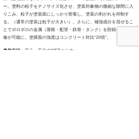
ー。塗料の粒子をナノサイズ化させ、塗装対象物の微細な隙間に入
りこみ、粒子が塗装面にしっかり密着し、塗装の剥がれを抑制す
る。（通常の塗装は粒子が大きい）。さらに、補強成分を混ぜるこ
とでボロボロの金属（屋根・配管・鉄骨・タンク）を防錆･補強･補
修が可能に。塗膜面の強度はコンクリート対比“20倍”。
参加方法
安心、安全のWEBセミナー
参加費用
無料
お問い合わせ先
株式会社奥田
担当：嵯峨根（サガネ）
TEL：075-593-2800
お気軽にお問い合わせください