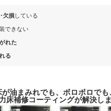
･欠損
している
装できない
がれた
れる
床が油まみれでも、ボロボロでも
力床補修コーティングが解決し