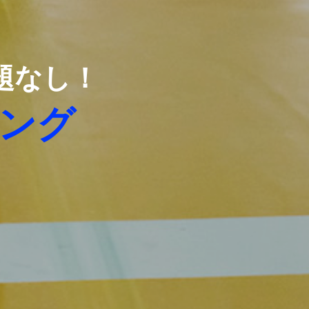
題なし！
ング