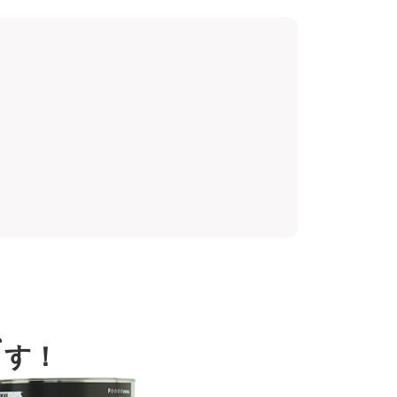
、
ます！