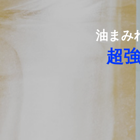
油まみ
超