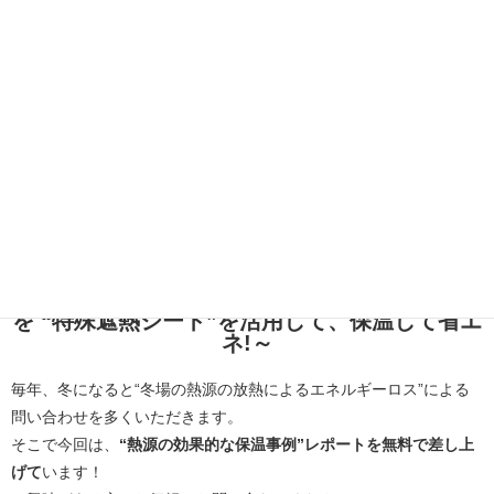
～「冬場の熱源の放熱によるエネルギーロス」
を “特殊遮熱シート”を活用して、保温して省エ
ネ!～
毎年、冬になると“冬場の熱源の放熱によるエネルギーロス”による
問い合わせを多くいただきます。
そこで今回は、
“熱源の効果的な保温事例”レポートを無料で差し上
げて
います！