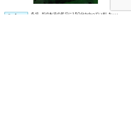
朝の立ち上げ時のお湯の昇温がスピ
ーディーに！ボイラー運転時間を１
時間削減！
■自動車部品化工業 成型機（電気プ
レス機の）金型の事例