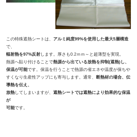
この特殊遮熱シートは、
アルミ純度99%を使用した最大5層構造
で、
輻射熱を97%反射
します。厚さも0.2ｍｍ～と超薄型を実現。
熱源へ貼り付けることで
熱源から出ている放熱を抑制(遮熱)し、
保温が可能
です。保温を行うことで熱源の省エネや温度が保ちや
すくなり生産性アップにも寄与します。通常、
断熱材の場合、伝
導熱を伝え、
放熱
してしまいますが、
遮熱シートでは遮熱により効果的な保温
が
可能
です。