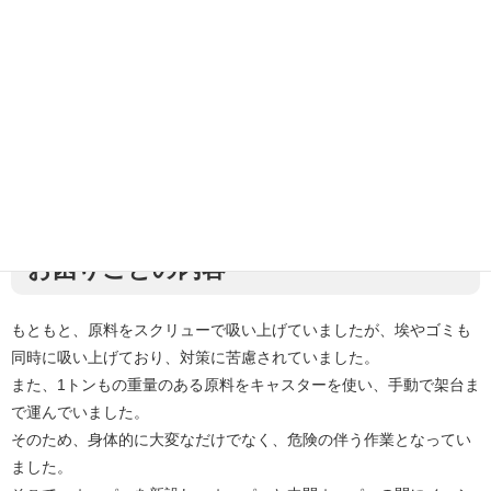
お問い合わせのきっかけ・弊社にご依
頼いただいた背景
過去20年間に渡って、お客様のお困りごとに対して常に相談に乗
り、
PRを重ねてきたたことが実り、今回ご依頼を頂きました。
お困りごとの内容
もともと、原料をスクリューで吸い上げていましたが、埃やゴミも
同時に吸い上げており、対策に苦慮されていました。
また、1トンもの重量のある原料をキャスターを使い、手動で架台ま
で運んでいました。
そのため、身体的に大変なだけでなく、危険の伴う作業となってい
ました。